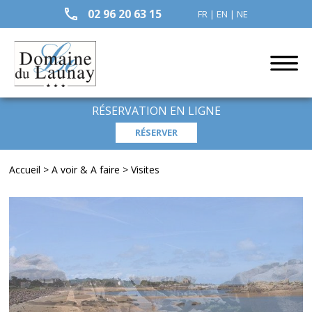
02 96 20 63 15
FR
|
EN
|
NE
RÉSERVATION EN LIGNE
Accueil
>
A voir & A faire
>
Visites