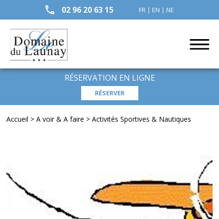
02 96 20 63 15
FR
|
EN
|
NE
RÉSERVATION EN LIGNE
Accueil
>
A voir & A faire
>
Activités Sportives & Nautiques